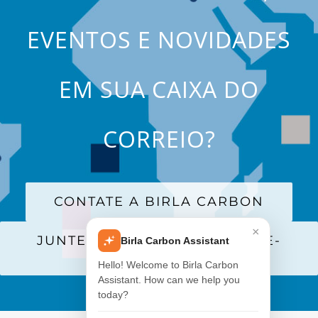
EVENTOS E NOVIDADES
EM SUA CAIXA DO
CORREIO?
CONTATE A BIRLA CARBON
×
JUNTE-SE A NOSSA LISTA DE E-
Birla Carbon Assistant
MAILS
Hello! Welcome to Birla Carbon
Assistant. How can we help you
today?