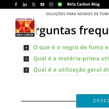
Skip
Facebook
LinkedIn
X
YouTube
Instagram
WeChat
Birla
Carbon
to
Blog
SOLUÇÕES PARA NEGROS DE FUM
content
Perguntas freq
O que é o negro de fumo e 
Qual é a matéria-prima ut
Qual é a utilização geral 
DESE