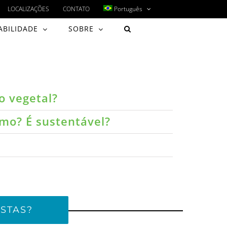
LOCALIZAÇÕES
CONTATO
Português
ABILIDADE
SOBRE
o vegetal?
umo? É sustentável?
STAS?