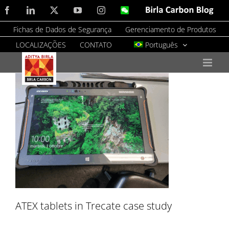
Skip
Facebook
LinkedIn
X
YouTube
Instagram
WeChat
Birla
Carbon
to
Blog
Fichas de Dados de Segurança
Gerenciamento de Produtos
content
LOCALIZAÇÕES
CONTATO
Português
ATEX tablets in Trecate case study