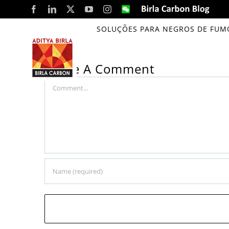
Skip
Facebook
LinkedIn
X
YouTube
Instagram
WeChat
Birla
Carbon
to
Blog
SOLUÇÕES PARA NEGROS DE FUM
Birla Carbon Patalganga organizes var
content
Leave A Comment
Comment