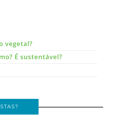
o vegetal?
umo? É sustentável?
STAS?