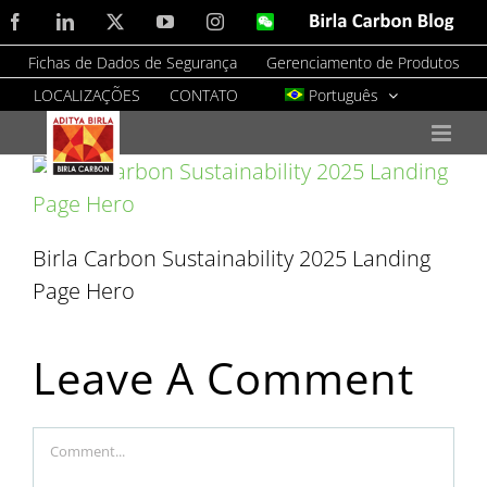
Skip
Facebook
LinkedIn
X
YouTube
Instagram
WeChat
Birla
Carbon
to
Blog
Fichas de Dados de Segurança
Gerenciamento de Produtos
content
LOCALIZAÇÕES
CONTATO
Português
Birla Carbon Sustainability 2025 Landing
Page Hero
Leave A Comment
Comment