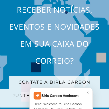
RECEBER NOTÍCIAS,
EVENTOS E NOVIDADES
EM SUA CAIXA DO
CORREIO?
CONTATE A BIRLA CARBON
×
JUNTE-SE A NOSSA LISTA DE E-
Birla Carbon Assistant
MAILS
Hello! Welcome to Birla Carbon