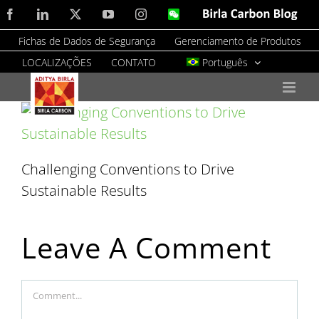
Skip
Facebook
LinkedIn
X
YouTube
Instagram
WeChat
Birla
Carbon
to
Blog
Fichas de Dados de Segurança
Gerenciamento de Produtos
content
LOCALIZAÇÕES
CONTATO
Português
Challenging Conventions to Drive
Sustainable Results
Leave A Comment
Comment