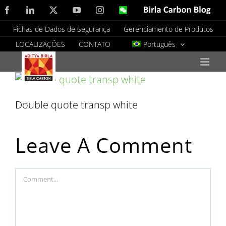
Skip
Facebook
LinkedIn
X
YouTube
Instagram
WeChat
Birla
Carbon
to
Blog
Fichas de Dados de Segurança
Gerenciamento de Produtos
content
LOCALIZAÇÕES
CONTATO
Português
Double quote transp white
Leave A Comment
Comment