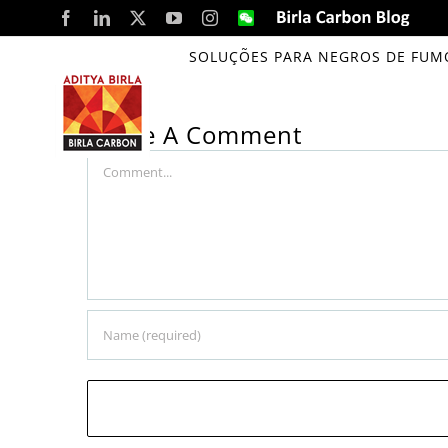
Skip
Facebook
LinkedIn
X
YouTube
Instagram
WeChat
Birla
Carbon
to
Blog
SOLUÇÕES PARA NEGROS DE FUM
Dr. Santrupt Misra inaugurates Rehabilit
content
Leave A Comment
Comment