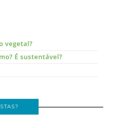
o vegetal?
umo? É sustentável?
STAS?