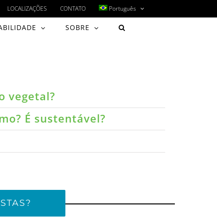
LOCALIZAÇÕES
CONTATO
Português
ABILIDADE
SOBRE
o vegetal?
umo? É sustentável?
STAS?