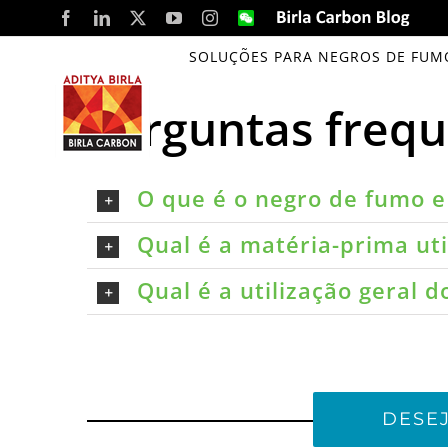
Skip
Facebook
LinkedIn
X
YouTube
Instagram
WeChat
Birla
Carbon
to
Blog
SOLUÇÕES PARA NEGROS DE FUM
Net Zero by 2050
content
Perguntas freq
O que é o negro de fumo e 
Qual é a matéria-prima ut
Qual é a utilização geral 
DESE