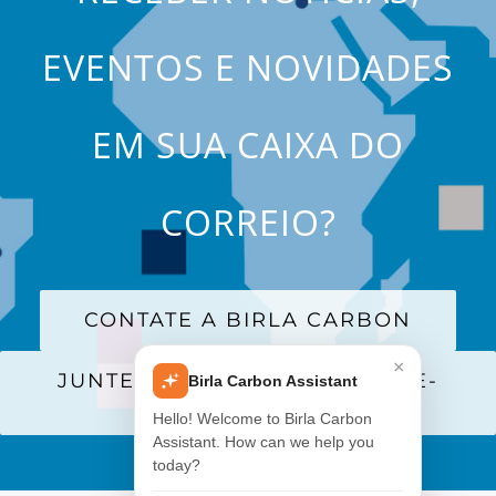
EVENTOS E NOVIDADES
EM SUA CAIXA DO
CORREIO?
CONTATE A BIRLA CARBON
×
JUNTE-SE A NOSSA LISTA DE E-
Birla Carbon Assistant
MAILS
Hello! Welcome to Birla Carbon
Assistant. How can we help you
today?