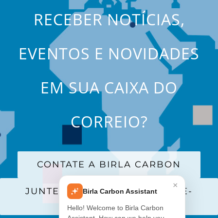
RECEBER NOTÍCIAS,
EVENTOS E NOVIDADES
EM SUA CAIXA DO
CORREIO?
CONTATE A BIRLA CARBON
×
JUNTE-SE A NOSSA LISTA DE E-
Birla Carbon Assistant
MAILS
Hello! Welcome to Birla Carbon