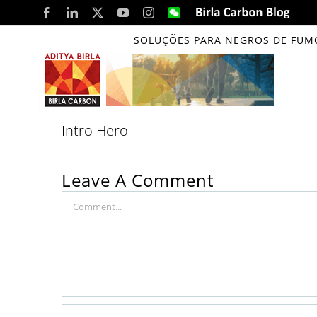
Skip
Facebook
LinkedIn
X
YouTube
Instagram
WeChat
Birla
Carbon
to
Blog
SOLUÇÕES PARA NEGROS DE FUM
content
Intro Hero
Leave A Comment
Comment