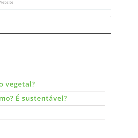
o vegetal?
umo? É sustentável?