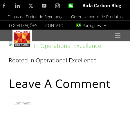
Skip
Facebook
LinkedIn
X
YouTube
Instagram
WeChat
Birla
Carbon
to
Blog
Fichas de Dados de Segurança
Gerenciamento de Produtos
content
LOCALIZAÇÕES
CONTATO
Português
Rooted In Operational Excellence
Leave A Comment
Comment