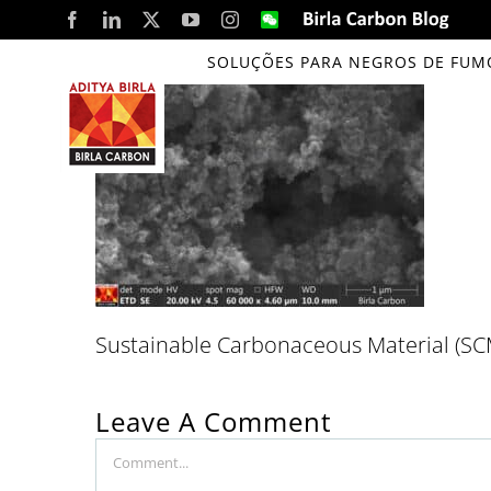
Skip
Facebook
LinkedIn
X
YouTube
Instagram
WeChat
Birla
Carbon
to
Blog
SOLUÇÕES PARA NEGROS DE FUM
content
Sustainable Carbonaceous Material (SCM
Leave A Comment
Comment