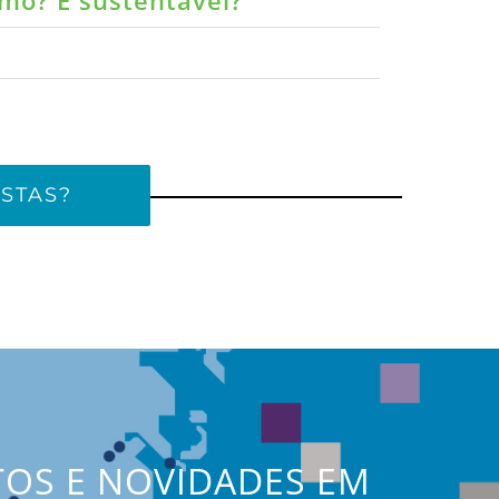
umo? É sustentável?
STAS?
TOS E NOVIDADES EM