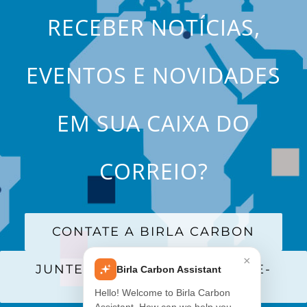
RECEBER NOTÍCIAS,
EVENTOS E NOVIDADES
EM SUA CAIXA DO
CORREIO?
CONTATE A BIRLA CARBON
×
JUNTE-SE A NOSSA LISTA DE E-
Birla Carbon Assistant
MAILS
Hello! Welcome to Birla Carbon