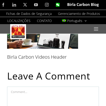
Skip
Facebook
LinkedIn
X
YouTube
Instagram
WeChat
Birla
Carbon
to
Blog
Fichas de Dados de Segurança
Gerenciamento de Produtos
content
LOCALIZAÇÕES
CONTATO
Português
Birla Carbon Videos Header
Leave A Comment
Comment