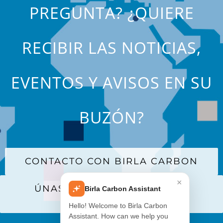
PREGUNTA? ¿QUIERE
RECIBIR LAS NOTICIAS,
EVENTOS Y AVISOS EN SU
BUZÓN?
CONTACTO CON BIRLA CARBON
×
ÚNASE A NUESTRA LISTA DE
Birla Carbon Assistant
CORREO
Hello! Welcome to Birla Carbon
Assistant. How can we help you