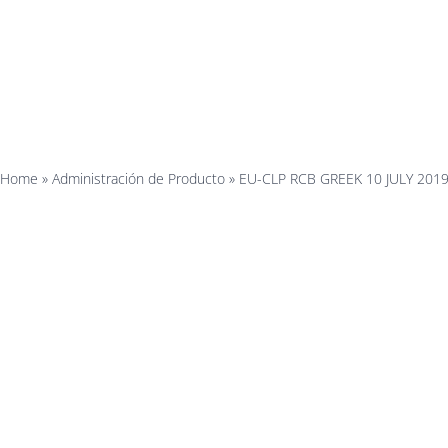
 RCB GREEK 
2019
Home
»
Administración de Producto
»
EU-CLP RCB GREEK 10 JULY 201