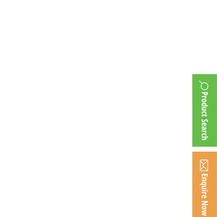
10 JULY
9