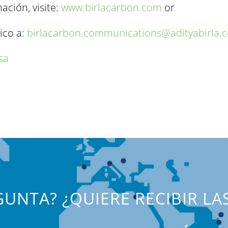
ción, visite:
www.birlacarbon.com
or
ico a:
birlacarbon.communications@adityabirla.
sa
UNTA? ¿QUIERE RECIBIR LA