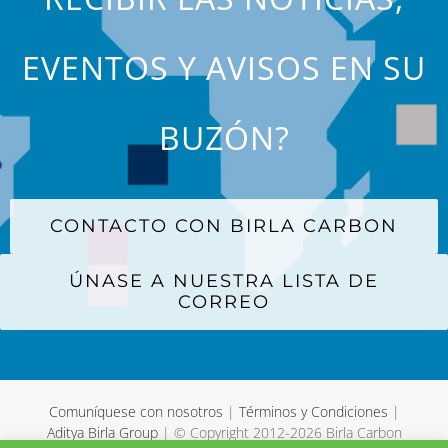
EVENTOS Y AVISOS EN SU
BUZÓN?
CONTACTO CON BIRLA CARBON
ÚNASE A NUESTRA LISTA DE
CORREO
Comuníquese con nosotros
|
Términos y Condiciones
|
Aditya Birla Group
| © Copyright 2012-
2026 Birla Carbon