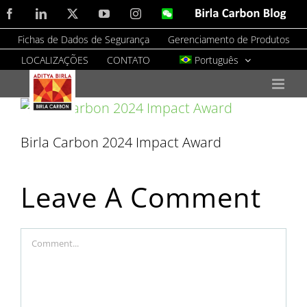
Skip
Facebook
LinkedIn
X
YouTube
Instagram
WeChat
Birla
Carbon
to
Blog
Fichas de Dados de Segurança
Gerenciamento de Produtos
content
LOCALIZAÇÕES
CONTATO
Português
Birla Carbon 2024 Impact Award
Leave A Comment
Comment