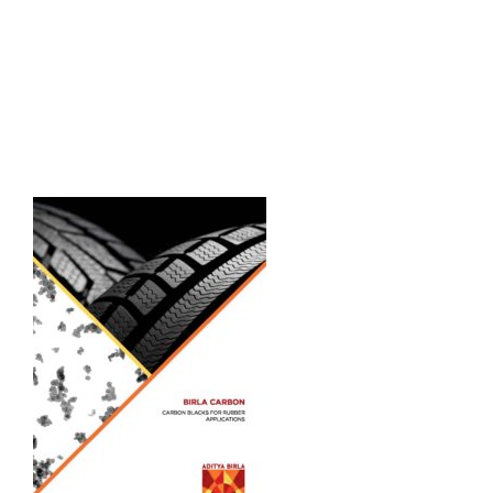
Products-
Guide-v4