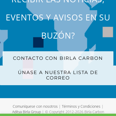
EVENTOS Y AVISOS EN SU
BUZÓN?
CONTACTO CON BIRLA CARBON
ÚNASE A NUESTRA LISTA DE
CORREO
Comuníquese con nosotros
|
Términos y Condiciones
|
Aditya Birla Group
| © Copyright 2012-
2026 Birla Carbon