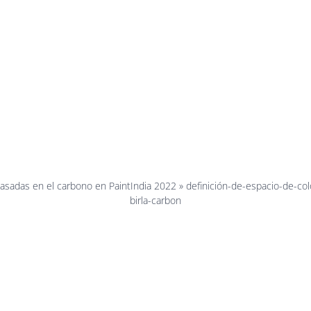
ara-revesti
motores-de-
didad-birla
basadas en el carbono en PaintIndia 2022
»
definición-de-espacio-de-co
birla-carbon