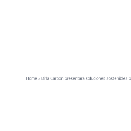
color-p
auto
profun
Home
»
Birla Carbon presentará soluciones sostenibles 