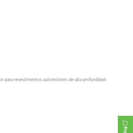
mientos-
alta-
-carbon
lor-para-revestimientos-automotores-de-alta-profundidad-