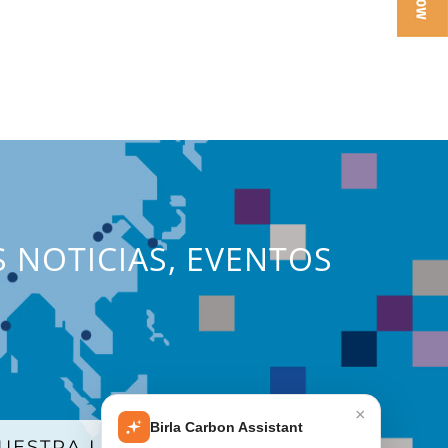
S NOTICIAS, EVENTOS
×
Birla Carbon Assistant
UESTRA LISTA DE CORREO