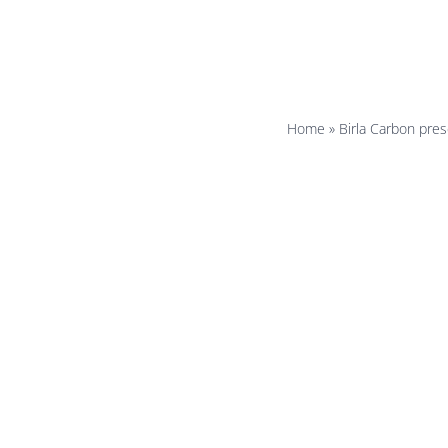
EC_Ca
Home
»
Birla Carbon pre