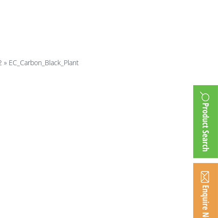
_Plant
2
»
EC_Carbon_Black_Plant