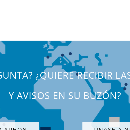
UNTA? ¿QUIERE RECIBIR LA
Y AVISOS EN SU BUZÓN?
 CARBON
ÚNASE A N