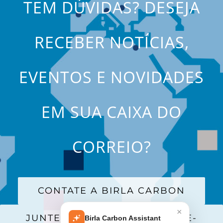
TEM DÚVIDAS? DESEJA
RECEBER NOTÍCIAS,
EVENTOS E NOVIDADES
EM SUA CAIXA DO
CORREIO?
CONTATE A BIRLA CARBON
×
JUNTE-SE A NOSSA LISTA DE E-
Birla Carbon Assistant