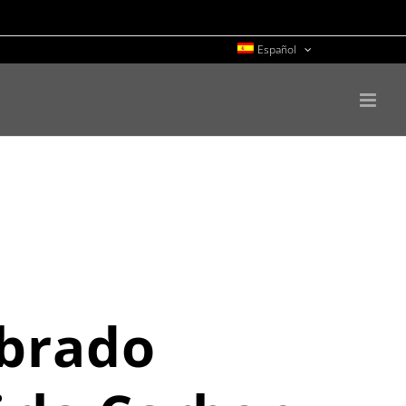
Español
brado