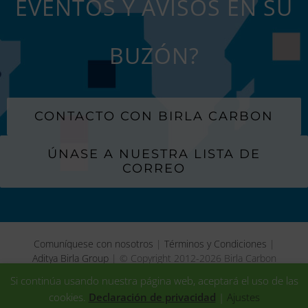
EVENTOS Y AVISOS EN SU
BUZÓN?
CONTACTO CON BIRLA CARBON
ÚNASE A NUESTRA LISTA DE
CORREO
Comuníquese con nosotros
|
Términos y Condiciones
|
Aditya Birla Group
| © Copyright 2012-
2026 Birla Carbon
Si continúa usando nuestra página web, aceptará el uso de las
Facebook
LinkedIn
X
YouTube
Instagram
WeChat
Birla
cookies.
Declaración de privacidad
|
Ajustes
Carbon