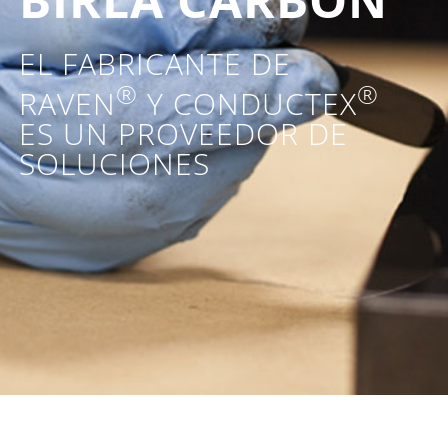
EL FABRICANTE DE
®
®
RAVEN
Y CONDUCTEX
ES UN PROVEEDOR DE
SOLUCIONES