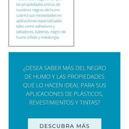
las propiedades únicas de
nuestros negros de humo
cubrirá sus necesidades en
aplicaciones especializadas
tales como adhesivos y
selladores, baterías, negro de
humo sólido y metalurgia.
¿DESEA SABER MÁS DEL NEGRO
DE HUMO Y LAS PROPIEDADES
QUE LO HACEN IDEAL PARA SUS
APLICACIONES DE PLÁSTICOS,
REVESTIMIENTOS Y TINTAS?
DESCUBRA MÁS