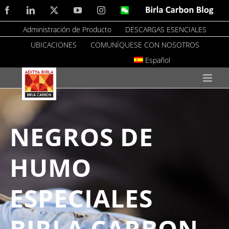
Skip
Facebook
LinkedIn
X
YouTube
Instagram
WeChat
Birla
Carbon
to
Blog
Administración de Producto
DESCARGAS ESENCIALES
content
UBICACIONES
COMUNÍQUESE CON NOSOTROS
Español
NEGROS DE
HUMO
ESPECIALES
BIRLA CARBON