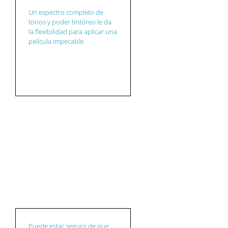
Un espectro completo de
tonos y poder tintóreo le da
la flexibilidad para aplicar una
película impecable.
NICHOS DE
PRODUCTOS
Puede estar seguro de que