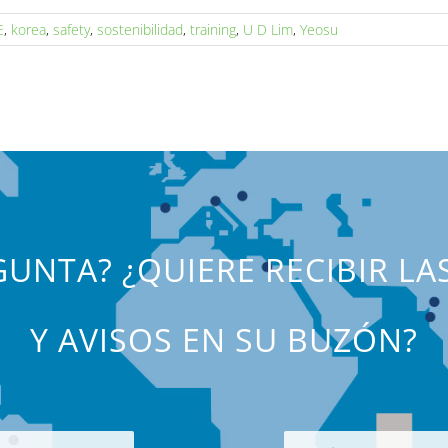
E
,
korea
,
safety
,
sostenibilidad
,
training
,
U D Lim
,
Yeosu
UNTA? ¿QUIERE RECIBIR LA
Y AVISOS EN SU BUZÓN?