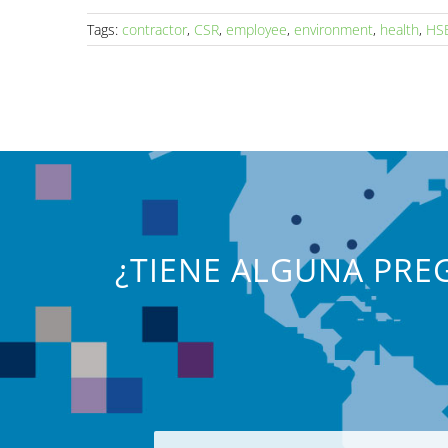
Tags:
contractor
,
CSR
,
employee
,
environment
,
health
,
HS
¿TIENE ALGUNA PREG