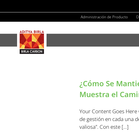
Skip
to
Administración de Producto
D
content
¿Cómo Se Mantie
Muestra el Cami
Your Content Goes Here G
de gestión en cada una de
valiosa”. Con este [...]