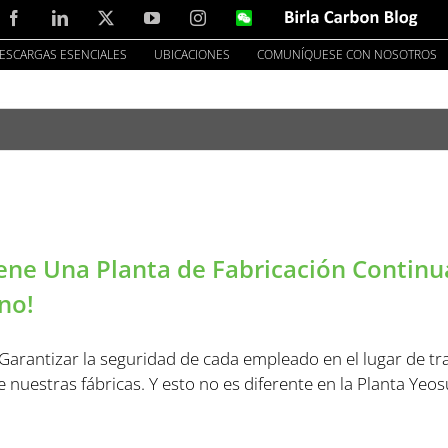
Facebook
LinkedIn
X
YouTube
Instagram
WeChat
Birla
Carbon
Blog
ESCARGAS ESENCIALES
UBICACIONES
COMUNÍQUESE CON NOSOTROS
ne Una Planta de Fabricación Contin
no!
arantizar la seguridad de cada empleado en el lugar de trab
 nuestras fábricas. Y esto no es diferente en la Planta Yeo