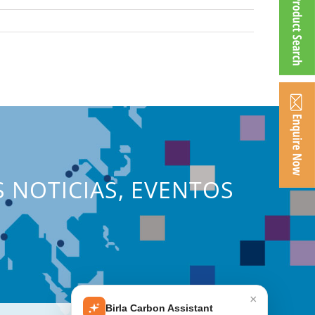
S NOTICIAS, EVENTOS
×
Birla Carbon Assistant