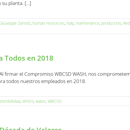
 su planta. […]
Giuseppe Zanotti
,
human resources
,
Italy
,
maintenance
,
production
,
Red
a Todos en 2018
Al firmar el Compromiso WBCSD WASH, nos comprometemos 
ara todos nuestros empleados en 2018.
stenibilidad
,
WASH
,
water
,
WBCSD
Década de Valores