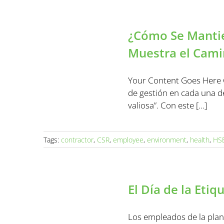
¿Cómo Se Mantie
Muestra el Cami
Your Content Goes Here G
de gestión en cada una de
valiosa”. Con este [...]
Tags:
contractor
,
CSR
,
employee
,
environment
,
health
,
HS
El Día de la Eti
Los empleados de la plant