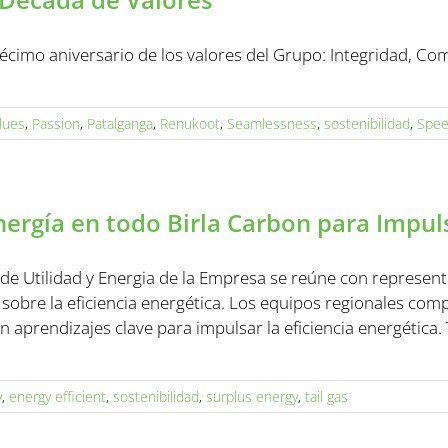
écimo aniversario de los valores del Grupo: Integridad, Com
alues
,
Passion
,
Patalganga
,
Renukoot
,
Seamlessness
,
sostenibilidad
,
Spe
ergía en todo Birla Carbon para Impulsa
 de Utilidad y Energia de la Empresa se reúne con represent
 sobre la eficiencia energética. Los equipos regionales co
 aprendizajes clave para impulsar la eficiencia energética. Tr
y
,
energy efficient
,
sostenibilidad
,
surplus energy
,
tail gas