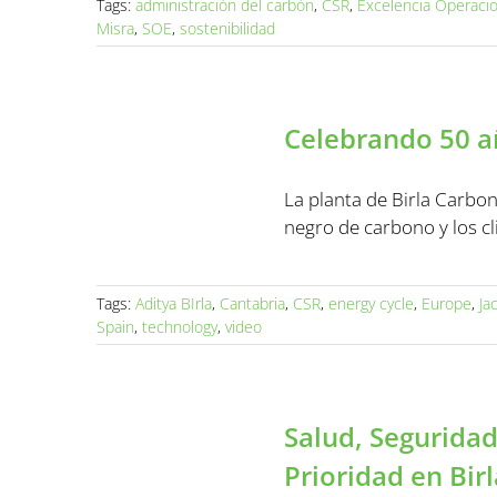
Tags:
administración del carbón
,
CSR
,
Excelencia Operacio
Misra
,
SOE
,
sostenibilidad
Celebrando 50 
La planta de Birla Carbo
negro de carbono y los cl
Tags:
Aditya BIrla
,
Cantabria
,
CSR
,
energy cycle
,
Europe
,
Ja
Spain
,
technology
,
video
Salud, Seguridad
Prioridad en Bir