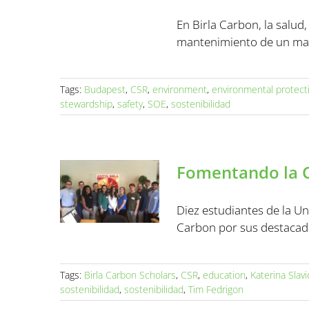
En Birla Carbon, la salu
mantenimiento de un marc
Tags:
Budapest
,
CSR
,
environment
,
environmental protect
stewardship
,
safety
,
SOE
,
sostenibilidad
Fomentando la C
Diez estudiantes de la Un
Carbon por sus destacada
Tags:
Birla Carbon Scholars
,
CSR
,
education
,
Katerina Slav
sostenibilidad
,
sostenibilidad
,
Tim Fedrigon