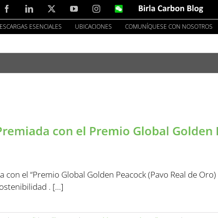
Facebook
LinkedIn
X
YouTube
Instagram
WeChat
Birla
Carbon
Blog
ESCARGAS ESENCIALES
UBICACIONES
COMUNÍQUESE CON NOSOTROS
 Premiada con el Premio Global Golden 
a con el “Premio Global Golden Peacock (Pavo Real de Oro) 
stenibilidad . […]