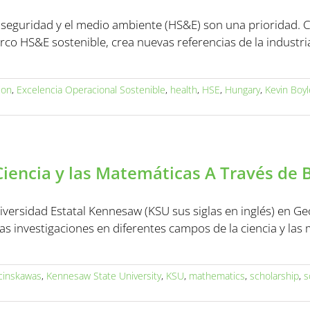
d, seguridad y el medio ambiente (HS&E) son una prioridad. 
o HS&E sostenible, crea nuevas referencias de la industria
ion
,
Excelencia Operacional Sostenible
,
health
,
HSE
,
Hungary
,
Kevin Boyl
iencia y las Matemáticas A Través de 
iversidad Estatal Kennesaw (KSU sus siglas en inglés) en Ge
s investigaciones en diferentes campos de la ciencia y las 
icinskawas
,
Kennesaw State University
,
KSU
,
mathematics
,
scholarship
,
s