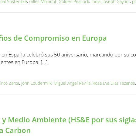
nal Sostenible
,
Gilles Moninot
,
Golden Peacock
,
India
,
Joseph Gaynor
,
p
años de Compromiso en Europa
n en España celebró sus 50 aniversario, marcando por su co
ientes en Europa. […]
cinto Zarca
,
John Loudermilk
,
Miguel Angel Revilla
,
Rosa Eva Diaz Tezanos
 y Medio Ambiente (HS&E por sus siglas
la Carbon