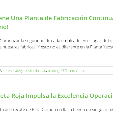
ne Una Planta de Fabricación Contin
no!
arantizar la seguridad de cada empleado en el lugar de trab
 nuestras fábricas. Y esto no es diferente en la Planta Yeo
E
,
korea
,
safety
,
sostenibilidad
,
training
,
U D Lim
,
Yeosu
queta Roja Impulsa la Excelencia Operac
a de Trecate de Birla Carbon en Italia tienen un singular m