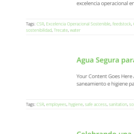
excelencia operacional en
Tags:
CSR
,
Excelencia Operacional Sostenible
,
feedstock
,
sostenibilidad
,
Trecate
,
water
Agua Segura par
Your Content Goes Here 
saneamiento e higiene p
Tags:
CSR
,
employees
,
hygiene
,
safe access
,
sanitation
,
so
Celebrando una 