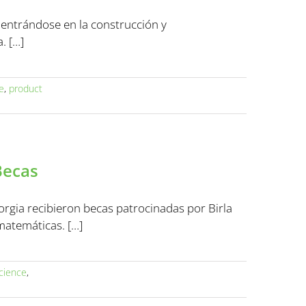
Centrándose en la construcción y
. […]
e
,
product
Becas
orgia recibieron becas patrocinadas por Birla
matemáticas. […]
cience
,