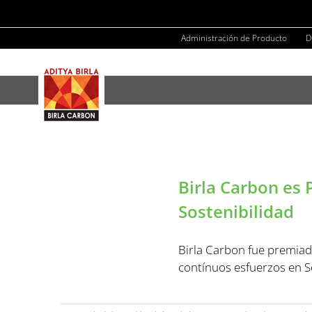
Skip
to
Administración de Producto
D
content
Birla Carbon es
Sostenibilidad
Birla Carbon fue premiad
contínuos esfuerzos en So