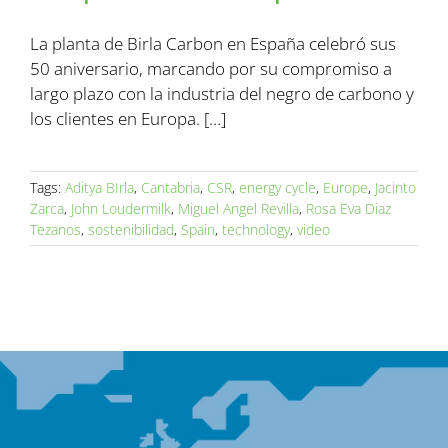
La planta de Birla Carbon en España celebró sus
50 aniversario, marcando por su compromiso a
largo plazo con la industria del negro de carbono y
los clientes en Europa. […]
Tags:
Aditya BIrla
,
Cantabria
,
CSR
,
energy cycle
,
Europe
,
Jacinto
Zarca
,
John Loudermilk
,
Miguel Angel Revilla
,
Rosa Eva Diaz
Tezanos
,
sostenibilidad
,
Spain
,
technology
,
video