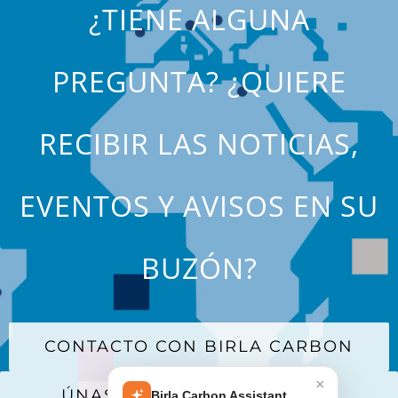
¿TIENE ALGUNA
PREGUNTA? ¿QUIERE
RECIBIR LAS NOTICIAS,
EVENTOS Y AVISOS EN SU
BUZÓN?
CONTACTO CON BIRLA CARBON
×
ÚNASE A NUESTRA LISTA DE
Birla Carbon Assistant