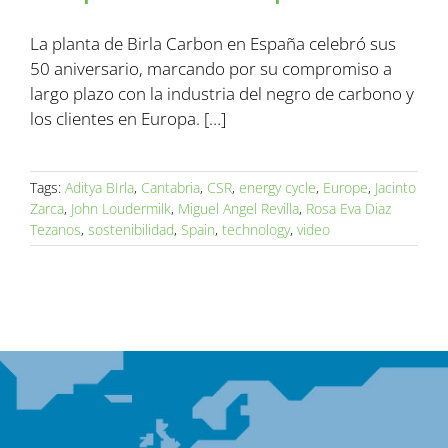
La planta de Birla Carbon en España celebró sus
50 aniversario, marcando por su compromiso a
largo plazo con la industria del negro de carbono y
los clientes en Europa. […]
Tags:
Aditya BIrla
,
Cantabria
,
CSR
,
energy cycle
,
Europe
,
Jacinto
Zarca
,
John Loudermilk
,
Miguel Angel Revilla
,
Rosa Eva Diaz
Tezanos
,
sostenibilidad
,
Spain
,
technology
,
video