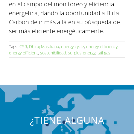
en el campo del monitoreo y eficiencia
energetica, dando la oportunidad a Birla
Carbon de ir más allá en su búsqueda de
ser más eficiente energéticamente.
Tags:
CSR
,
Dhiraj Marakana
,
energy cycle
,
energy efficiency
,
energy efficient
,
sostenibilidad
,
surplus energy
,
tail gas
¿TIENE ALGUNA