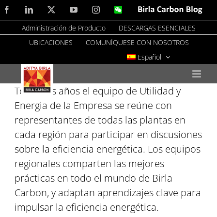
Skip
Facebook
LinkedIn
X
YouTube
Instagram
WeChat
Birla
Carbon
to
Blog
Administración de Producto
DESCARGAS ESENCIALES
content
UBICACIONES
COMUNÍQUESE CON NOSOTROS
Español
Todos los años el equipo de Utilidad y
Energia de la Empresa se reúne con
representantes de todas las plantas en
cada región para participar en discusiones
sobre la eficiencia energética. Los equipos
regionales comparten las mejores
prácticas en todo el mundo de Birla
Carbon, y adaptan aprendizajes clave para
impulsar la eficiencia energética.