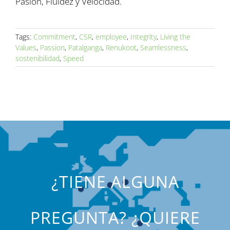
Pasión, Fluidez y Velocidad.
Tags:
Commitment
,
CSR
,
employee
,
Integrity
,
Living the
Values
,
Passion
,
Patalganga
,
Renukoot
,
Seamlessness
,
sostenibilidad
,
Speed
¿TIENE ALGUNA
PREGUNTA? ¿QUIERE