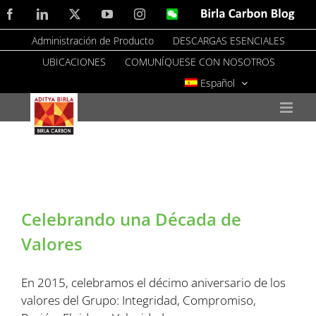
Skip
Facebook
LinkedIn
X
YouTube
Instagram
WeChat
Birla
Carbon
to
Blog
Administración de Producto
DESCARGAS ESENCIALES
content
UBICACIONES
COMUNÍQUESE CON NOSOTROS
Español
Celebrando una Década de
Valores
En 2015, celebramos el décimo aniversario de los
valores del Grupo: Integridad, Compromiso,