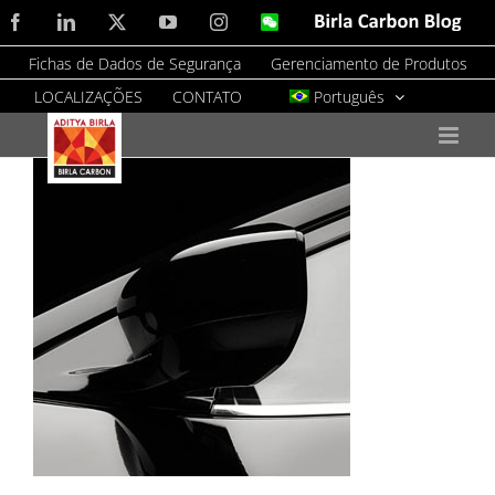
Skip
Facebook
LinkedIn
X
YouTube
Instagram
WeChat
Birla
Carbon
to
Blog
Fichas de Dados de Segurança
Gerenciamento de Produtos
content
LOCALIZAÇÕES
CONTATO
Português