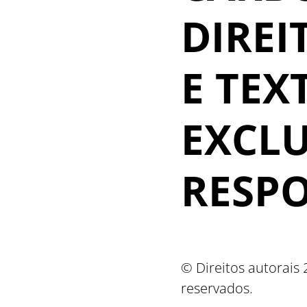
DIREI
E TEX
EXCL
RESP
© Direitos autorais
reservados.