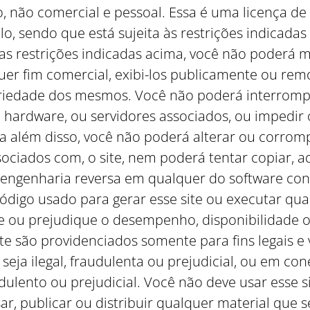
o, não comercial e pessoal. Essa é uma licença de
ulo, sendo que está sujeita às restrições indica
as restrições indicadas acima, você não poderá mo
r fim comercial, exibi-los publicamente ou remo
riedade dos mesmos. Você não poderá interromper
, hardware, ou servidores associados, ou impedir 
ra além disso, você não poderá alterar ou corro
ociados com, o site, nem poderá tentar copiar, ad
engenharia reversa em qualquer do software con
ódigo usado para gerar esse site ou executar qu
te ou prejudique o desempenho, disponibilidade ou
te são providenciados somente para fins legais e 
seja ilegal, fraudulenta ou prejudicial, ou em c
audulento ou prejudicial. Você não deve usar esse s
usar, publicar ou distribuir qualquer material que 