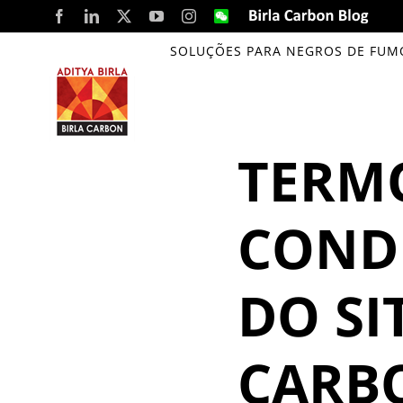
Skip
Facebook
LinkedIn
X
YouTube
Instagram
WeChat
Birla
Carbon
to
Blog
SOLUÇÕES PARA NEGROS DE FUM
content
TERM
CONDI
DO SI
CARB