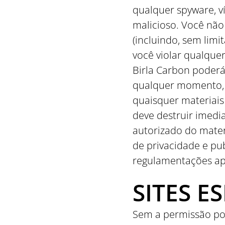
qualquer spyware, ví
malicioso. Você não
(incluindo, sem limi
você violar qualque
Birla Carbon poderá
qualquer momento, 
quaisquer materiais
deve destruir imedi
autorizado do materia
de privacidade e pu
regulamentações apl
SITES E
Sem a permissão por