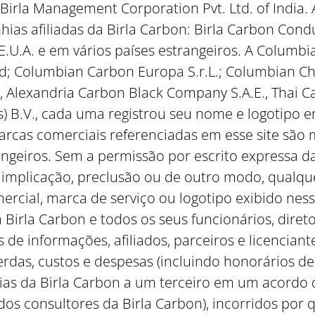
 Birla Management Corporation Pvt. Ltd. of India.
as afiliadas da Birla Carbon: Birla Carbon Conduc
 E.U.A. e em vários países estrangeiros. A Colum
ed; Columbian Carbon Europa S.r.L.; Columbian Ch
Alexandria Carbon Black Company S.A.E., Thai Car
) B.V., cada uma registrou seu nome e logotipo e
rcas comerciais referenciadas em esse site são
angeiros. Sem a permissão por escrito expressa da
implicação, preclusão ou de outro modo, qualquer
rcial, marca de serviço ou logotipo exibido ness
Birla Carbon e todos os seus funcionários, diret
 de informações, afiliados, parceiros e licencian
erdas, custos e despesas (incluindo honorários 
s da Birla Carbon a um terceiro em um acordo d
os consultores da Birla Carbon), incorridos po