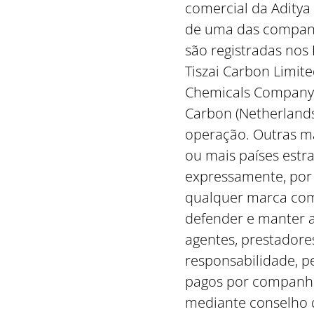
comercial da Aditya
de uma das companhi
são registradas nos
Tiszai Carbon Limit
Chemicals Company, 
Carbon (Netherlands
operação. Outras ma
ou mais países estr
expressamente, por 
qualquer marca come
defender e manter a 
agentes, prestadores
responsabilidade, p
pagos por companhia
mediante conselho d