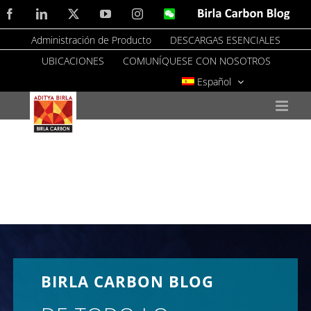
Skip
Facebook
LinkedIn
X
YouTube
Instagram
WeChat
Birla
Carbon
to
Blog
Administración de Producto
DESCARGAS ESENCIALES
content
UBICACIONES
COMUNÍQUESE CON NOSOTROS
Español
BIRLA CARBON BLOG