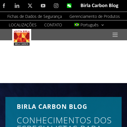
Skip
Facebook
LinkedIn
X
YouTube
Instagram
WeChat
Birla
Carbon
to
Blog
Fichas de Dados de Segurança
Gerenciamento de Produtos
content
LOCALIZAÇÕES
CONTATO
Português
BIRLA CARBON BLOG
CONHECIMENTOS DOS