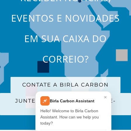
EVENTOS E NOVIDADES
EM SUA CAIXA DO
CORREIO?
CONTATE A BIRLA CARBON
×
JUNTE-SE A NOSSA LISTA DE E-
Birla Carbon Assistant
MAILS
Hello! Welcome to Birla Carbon
Assistant. How can we help you
today?