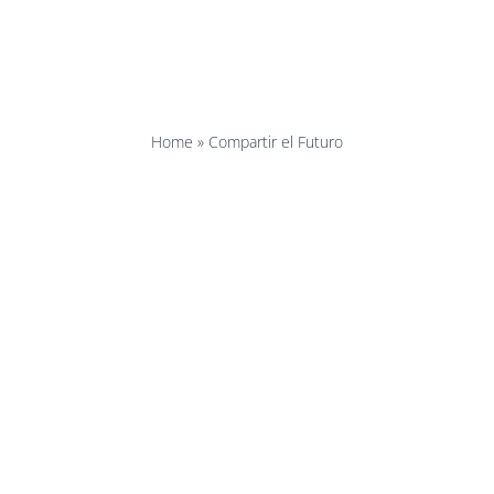
artir el F
Home
»
Compartir el Futuro