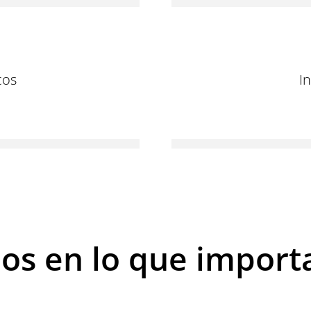
cos
I
s en lo que import