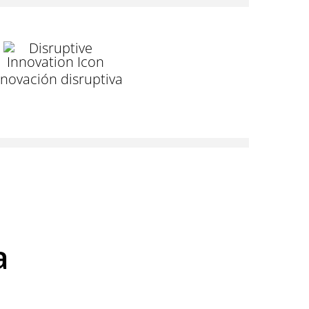
nnovación disruptiva
a