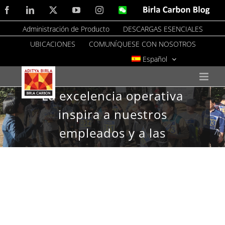
Skip
Facebook
LinkedIn
X
YouTube
Instagram
WeChat
Birla
Carbon
to
Blog
Administración de Producto
DESCARGAS ESENCIALES
content
UBICACIONES
COMUNÍQUESE CON NOSOTROS
SOSTENIBILIDAD
Español
La excelencia operativa
inspira a nuestros
empleados y a las
comunidades
SOSTENIBILIDAD ACTUALIZACIONES